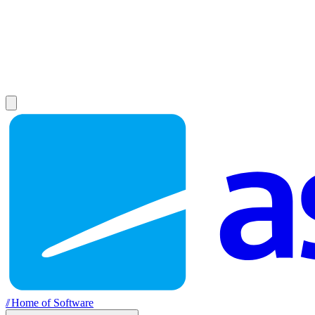
//
Home of Software