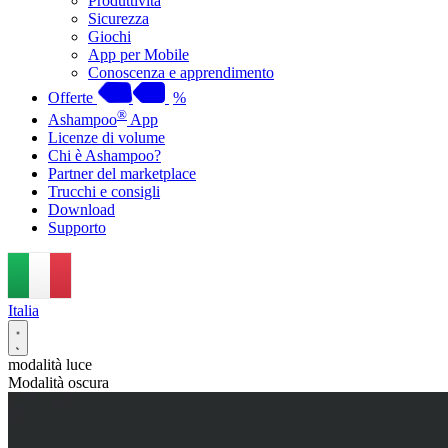
Produttività
Sicurezza
Giochi
App per Mobile
Conoscenza e apprendimento
Offerte
%
®
Ashampoo
App
Licenze di volume
Chi è Ashampoo?
Partner del marketplace
Trucchi e consigli
Download
Supporto
Italia
modalità luce
Modalità oscura