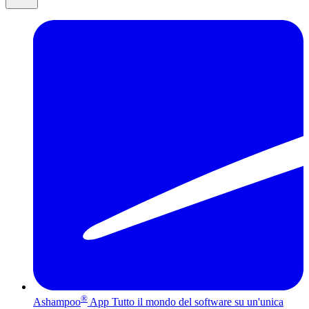
®
Ashampoo
App
Tutto il mondo del software su un'unica