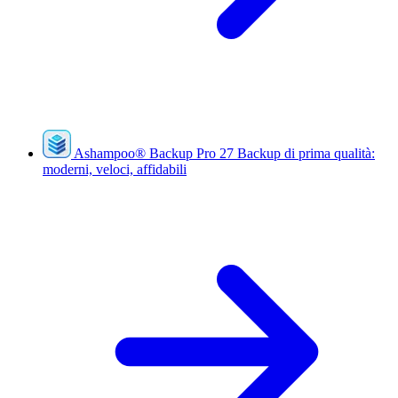
Ashampoo
®
Backup Pro 27
Backup di prima qualità:
moderni, veloci, affidabili