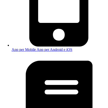
App per Mobile
App per Android e iOS