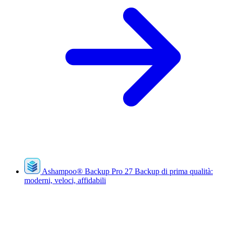
Ashampoo
®
Backup Pro 27
Backup di prima qualità:
moderni, veloci, affidabili