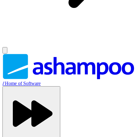
//
Home of Software