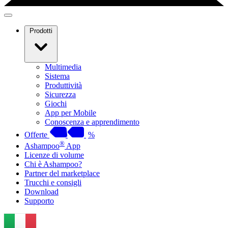
Prodotti
Multimedia
Sistema
Produttività
Sicurezza
Giochi
App per Mobile
Conoscenza e apprendimento
Offerte
%
®
Ashampoo
App
Licenze di volume
Chi è Ashampoo?
Partner del marketplace
Trucchi e consigli
Download
Supporto