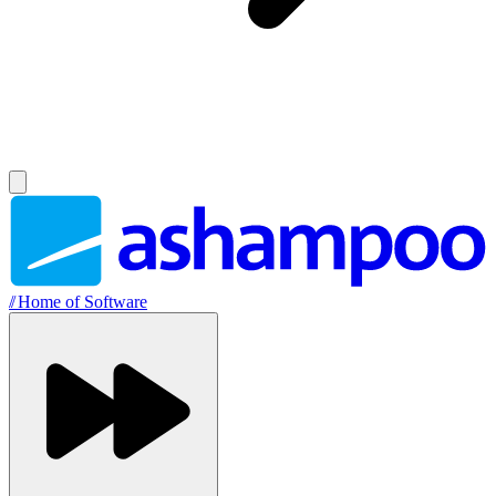
//
Home of Software