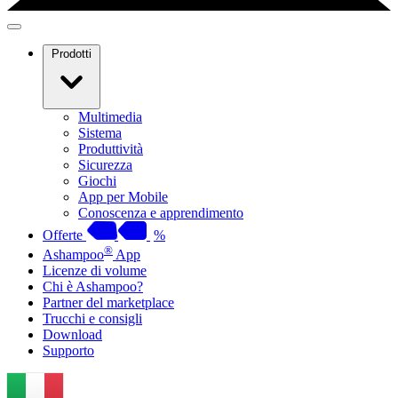
Prodotti
Multimedia
Sistema
Produttività
Sicurezza
Giochi
App per Mobile
Conoscenza e apprendimento
Offerte
%
®
Ashampoo
App
Licenze di volume
Chi è Ashampoo?
Partner del marketplace
Trucchi e consigli
Download
Supporto