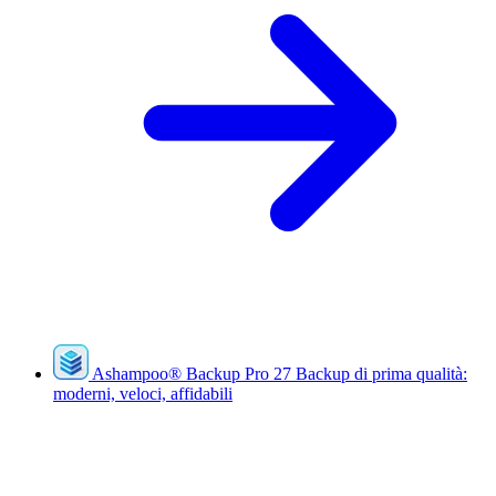
Ashampoo
®
Backup Pro 27
Backup di prima qualità:
moderni, veloci, affidabili