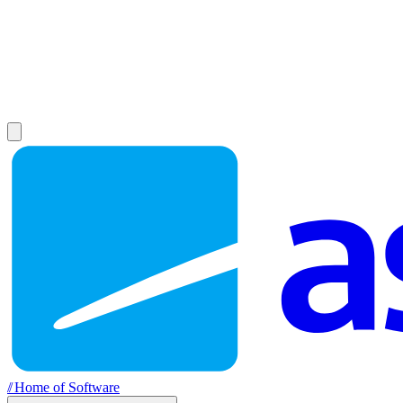
//
Home of Software