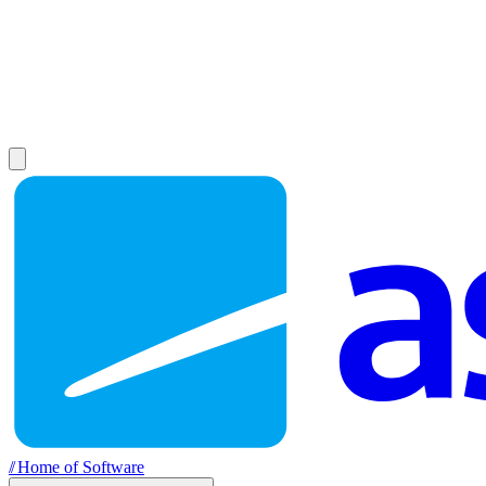
//
Home of Software