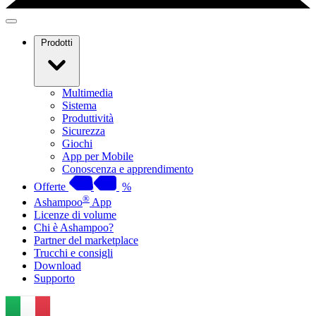
Prodotti
Multimedia
Sistema
Produttività
Sicurezza
Giochi
App per Mobile
Conoscenza e apprendimento
Offerte
%
®
Ashampoo
App
Licenze di volume
Chi è Ashampoo?
Partner del marketplace
Trucchi e consigli
Download
Supporto