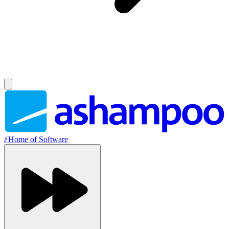
//
Home of Software