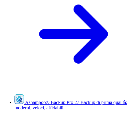
Ashampoo
®
Backup Pro 27
Backup di prima qualità:
moderni, veloci, affidabili