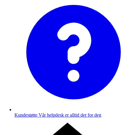
Kundestøtte
Vår helpdesk er alltid der for deg