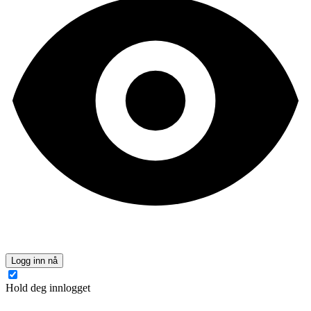
Logg inn nå
Hold deg innlogget