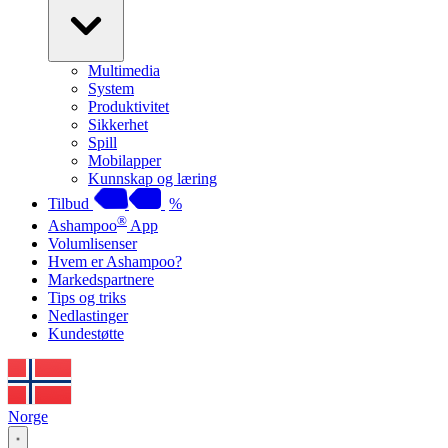
Multimedia
System
Produktivitet
Sikkerhet
Spill
Mobilapper
Kunnskap og læring
Tilbud
%
®
Ashampoo
App
Volumlisenser
Hvem er Ashampoo?
Markedspartnere
Tips og triks
Nedlastinger
Kundestøtte
Norge