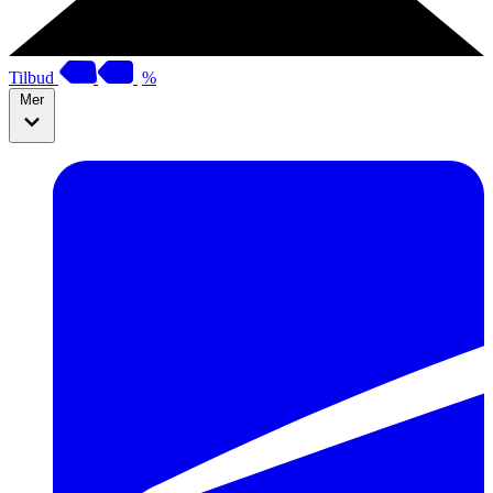
Tilbud
%
Mer