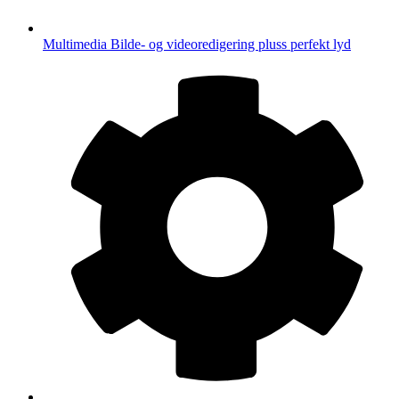
Multimedia
Bilde- og videoredigering pluss perfekt lyd