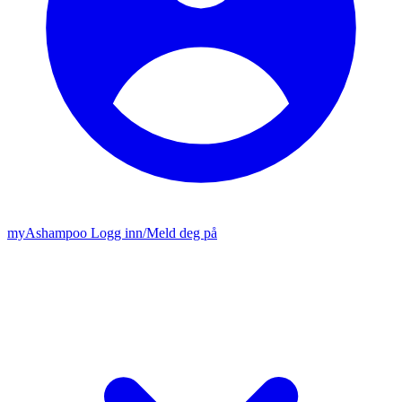
my
Ashampoo
Logg inn
/
Meld deg på