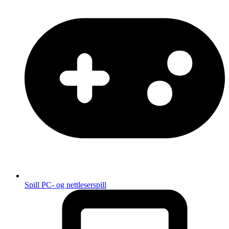
Spill
PC- og nettleserspill