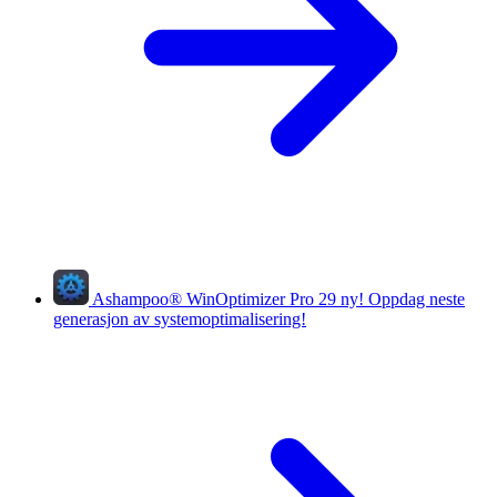
Ashampoo
®
WinOptimizer Pro 29
ny!
Oppdag neste
generasjon av systemoptimalisering!