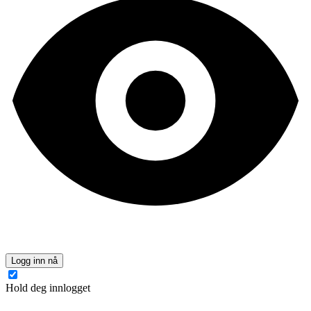
Logg inn nå
Hold deg innlogget