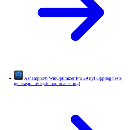
Ashampoo
®
WinOptimizer Pro 29
ny!
Oppdag neste
generasjon av systemoptimalisering!