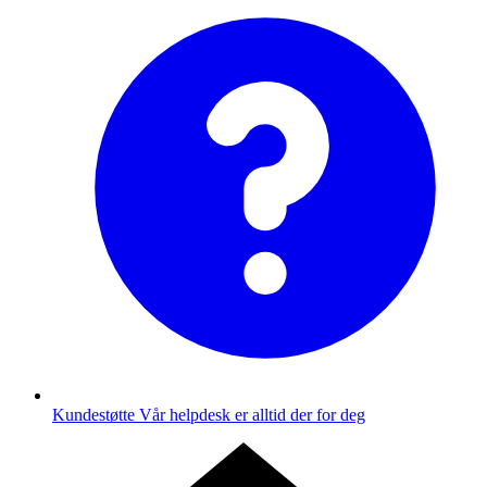
Kundestøtte
Vår helpdesk er alltid der for deg