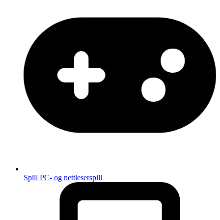
Spill
PC- og nettleserspill