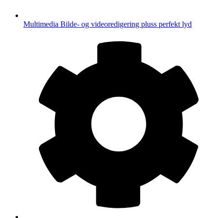
Multimedia
Bilde- og videoredigering pluss perfekt lyd