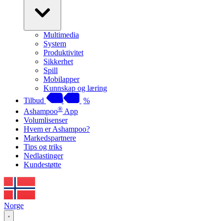
Multimedia
System
Produktivitet
Sikkerhet
Spill
Mobilapper
Kunnskap og læring
Tilbud
%
®
Ashampoo
App
Volumlisenser
Hvem er Ashampoo?
Markedspartnere
Tips og triks
Nedlastinger
Kundestøtte
Norge