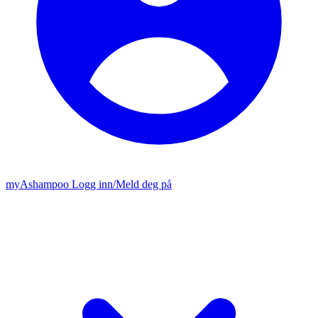
my
Ashampoo
Logg inn
/
Meld deg på