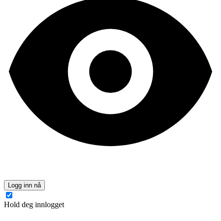
Logg inn nå
Hold deg innlogget