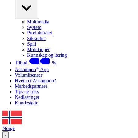
Multimedia
System
Produktivitet
Sikkerhet
Spill
Mobilapper
Kunnskap og læring
Tilbud
%
®
Ashampoo
App
Volumlisenser
Hvem er Ashampoo?
Markedspartnere
Tips og triks
Nedlastinger
Kundestøtte
Norge