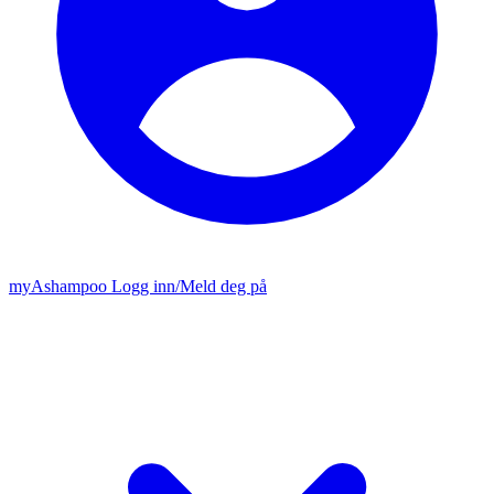
my
Ashampoo
Logg inn
/
Meld deg på