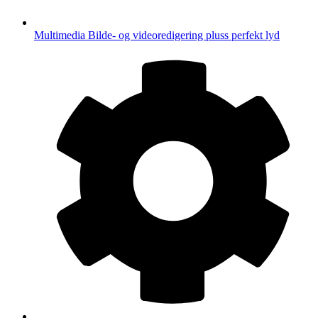
Multimedia
Bilde- og videoredigering pluss perfekt lyd