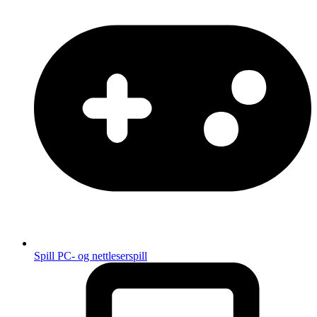
Spill
PC- og nettleserspill