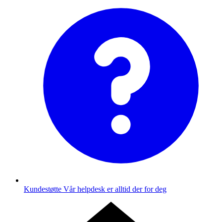
Kundestøtte
Vår helpdesk er alltid der for deg