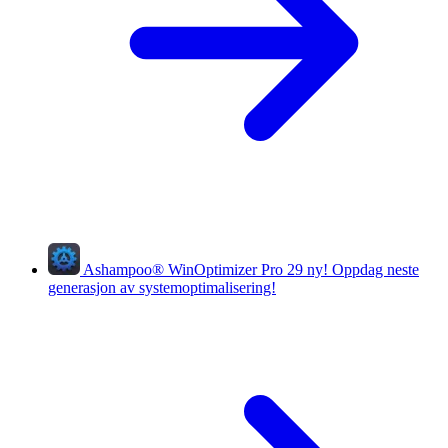
Ashampoo
®
WinOptimizer Pro 29
ny!
Oppdag neste
generasjon av systemoptimalisering!