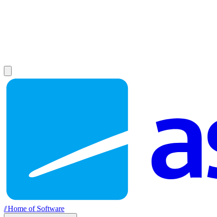
//
Home of Software