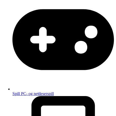
Spill
PC- og nettleserspill