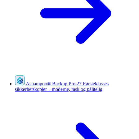
Ashampoo
®
Backup Pro 27
Førsteklasses
sikkerhetskopier – moderne, rask og pålitelig