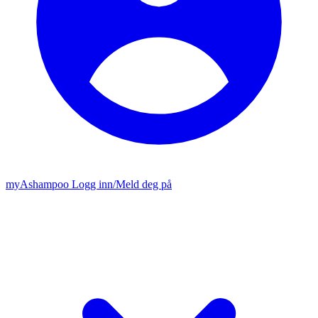
my
Ashampoo
Logg inn
/
Meld deg på