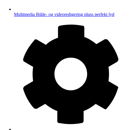
Multimedia
Bilde- og videoredigering pluss perfekt lyd