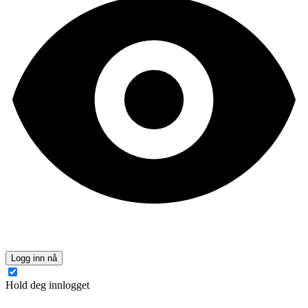
Logg inn nå
Hold deg innlogget