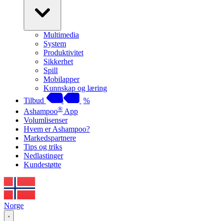
Multimedia
System
Produktivitet
Sikkerhet
Spill
Mobilapper
Kunnskap og læring
Tilbud
%
®
Ashampoo
App
Volumlisenser
Hvem er Ashampoo?
Markedspartnere
Tips og triks
Nedlastinger
Kundestøtte
Norge