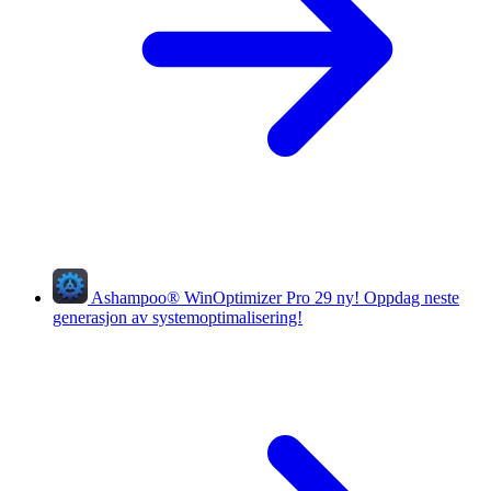
Ashampoo
®
WinOptimizer Pro 29
ny!
Oppdag neste
generasjon av systemoptimalisering!