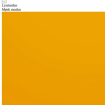
Lysmodus
Mørk modus