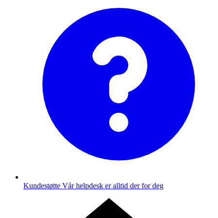
Kundestøtte
Vår helpdesk er alltid der for deg