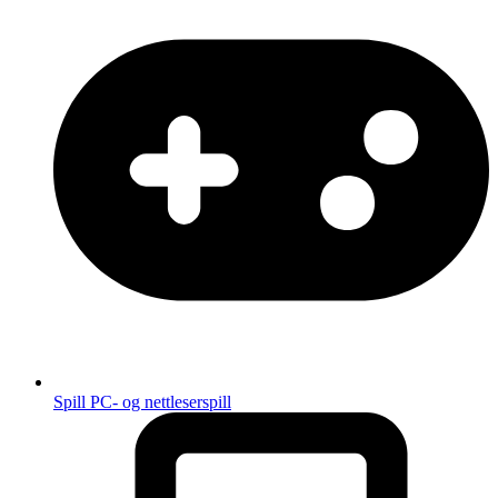
Spill
PC- og nettleserspill