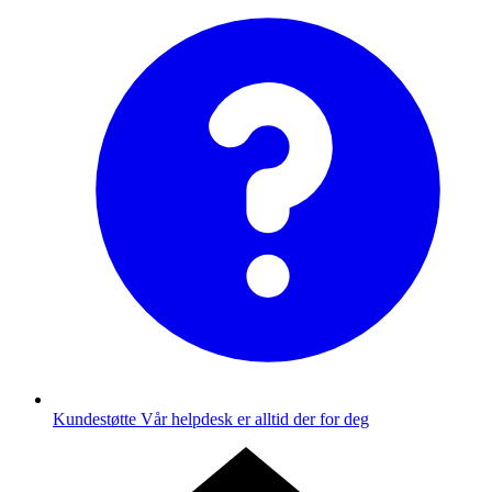
Kundestøtte
Vår helpdesk er alltid der for deg