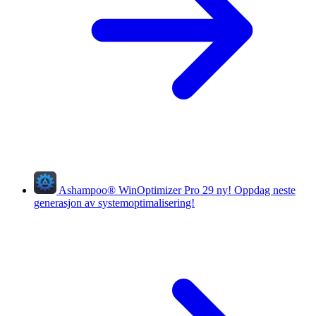
Ashampoo
®
WinOptimizer Pro 29
ny!
Oppdag neste
generasjon av systemoptimalisering!