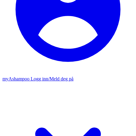
my
Ashampoo
Logg inn
/
Meld deg på