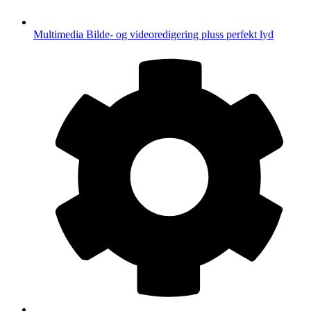
Multimedia
Bilde- og videoredigering pluss perfekt lyd