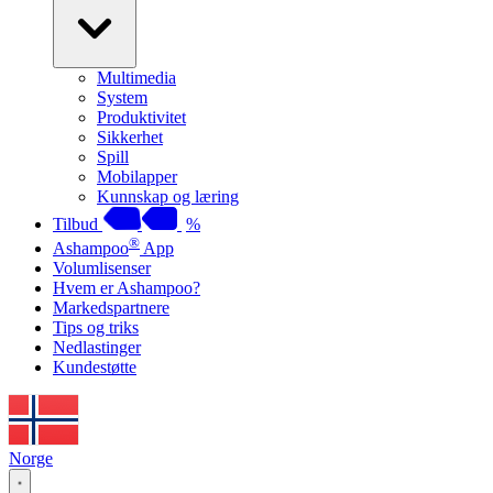
Multimedia
System
Produktivitet
Sikkerhet
Spill
Mobilapper
Kunnskap og læring
Tilbud
%
®
Ashampoo
App
Volumlisenser
Hvem er Ashampoo?
Markedspartnere
Tips og triks
Nedlastinger
Kundestøtte
Norge