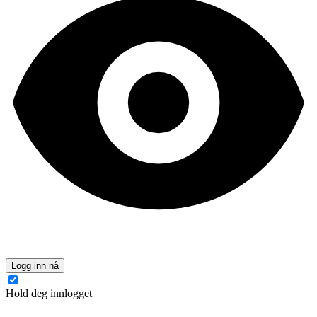
Logg inn nå
Hold deg innlogget