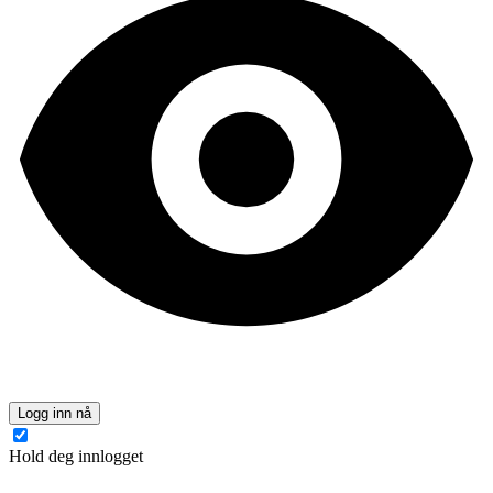
Logg inn nå
Hold deg innlogget