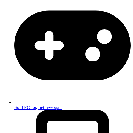
Spill
PC- og nettleserspill