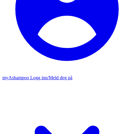
my
Ashampoo
Logg inn
/
Meld deg på