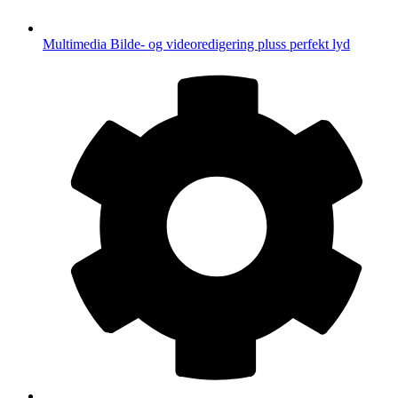
Multimedia
Bilde- og videoredigering pluss perfekt lyd