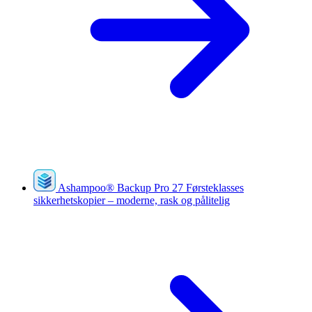
Ashampoo
®
Backup Pro 27
Førsteklasses
sikkerhetskopier – moderne, rask og pålitelig