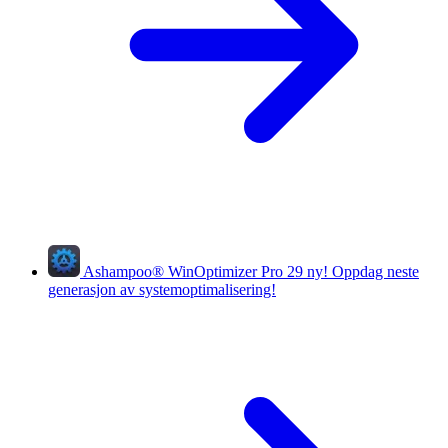
Ashampoo
®
WinOptimizer Pro 29
ny!
Oppdag neste
generasjon av systemoptimalisering!