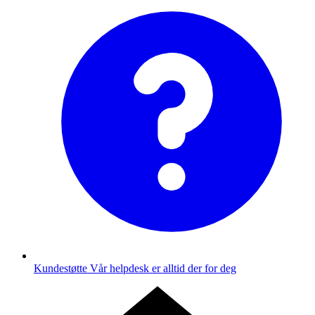
Kundestøtte
Vår helpdesk er alltid der for deg