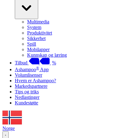
Multimedia
System
Produktivitet
Sikkerhet
Spill
Mobilapper
Kunnskap og læring
Tilbud
%
®
Ashampoo
App
Volumlisenser
Hvem er Ashampoo?
Markedspartnere
Tips og triks
Nedlastinger
Kundestøtte
Norge