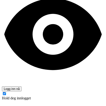
Logg inn nå
Hold deg innlogget