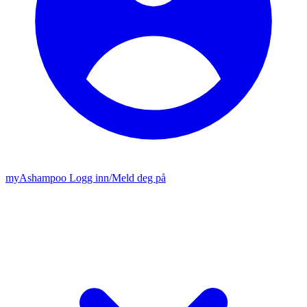
my
Ashampoo
Logg inn
/
Meld deg på