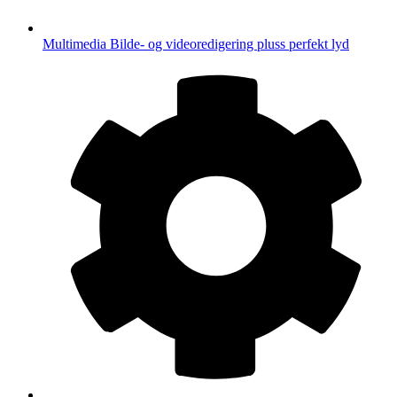
Multimedia
Bilde- og videoredigering pluss perfekt lyd