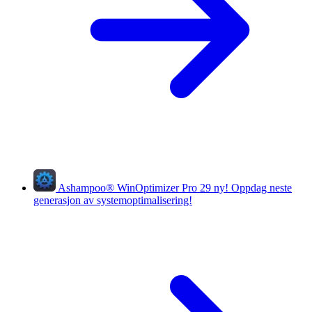
Ashampoo
®
WinOptimizer Pro 29
ny!
Oppdag neste
generasjon av systemoptimalisering!