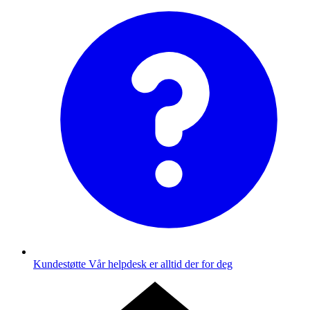
Kundestøtte
Vår helpdesk er alltid der for deg