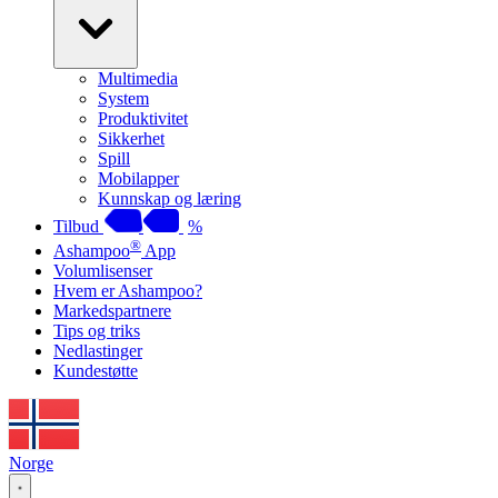
Multimedia
System
Produktivitet
Sikkerhet
Spill
Mobilapper
Kunnskap og læring
Tilbud
%
®
Ashampoo
App
Volumlisenser
Hvem er Ashampoo?
Markedspartnere
Tips og triks
Nedlastinger
Kundestøtte
Norge