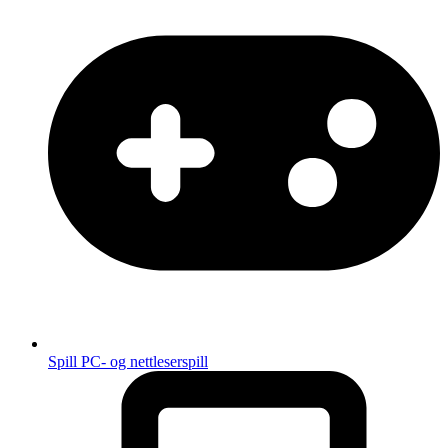
Spill
PC- og nettleserspill