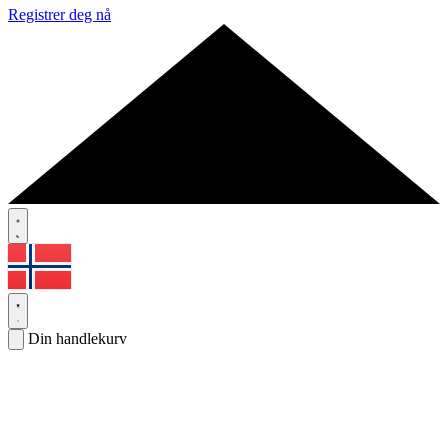
Registrer deg nå
Din handlekurv