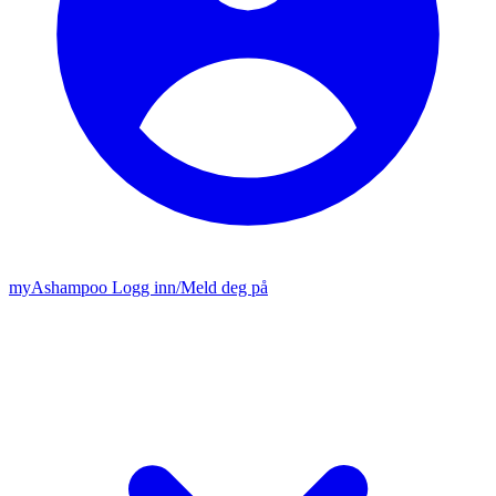
my
Ashampoo
Logg inn
/
Meld deg på