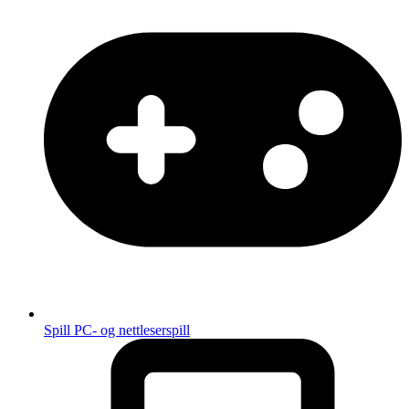
Spill
PC- og nettleserspill