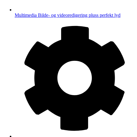
Multimedia
Bilde- og videoredigering pluss perfekt lyd