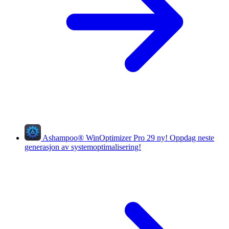
Ashampoo
®
WinOptimizer Pro 29
ny!
Oppdag neste
generasjon av systemoptimalisering!