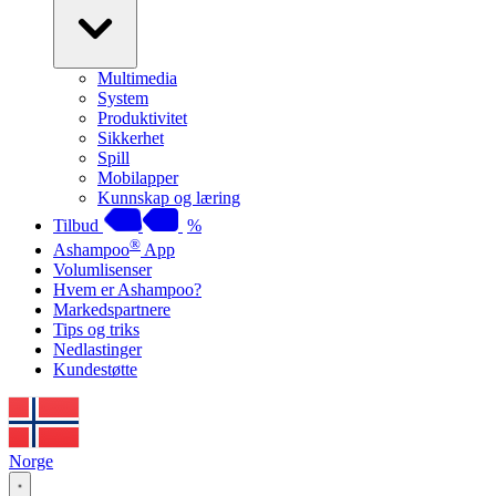
Multimedia
System
Produktivitet
Sikkerhet
Spill
Mobilapper
Kunnskap og læring
Tilbud
%
®
Ashampoo
App
Volumlisenser
Hvem er Ashampoo?
Markedspartnere
Tips og triks
Nedlastinger
Kundestøtte
Norge