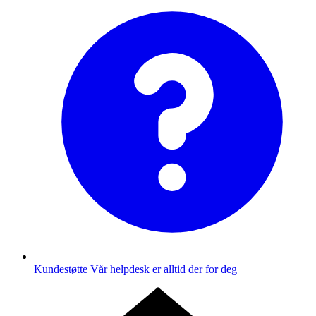
Kundestøtte
Vår helpdesk er alltid der for deg