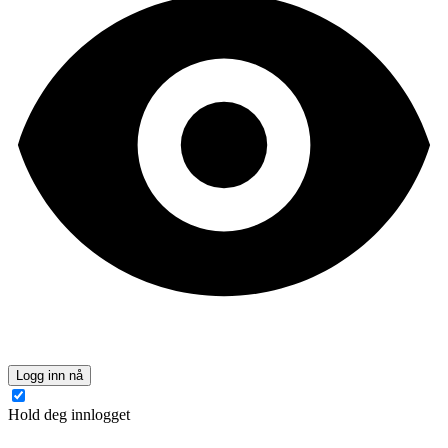
Logg inn nå
Hold deg innlogget