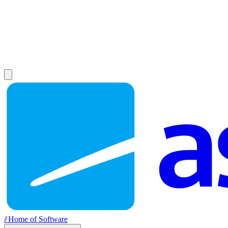
//
Home of Software