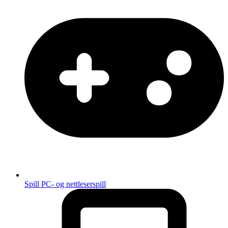
Spill
PC- og nettleserspill