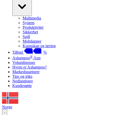
Multimedia
System
Produktivitet
Sikkerhet
Spill
Mobilapper
Kunnskap og læring
Tilbud
%
®
Ashampoo
App
Volumlisenser
Hvem er Ashampoo?
Markedspartnere
Tips og triks
Nedlastinger
Kundestøtte
Norge