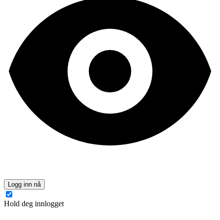
Logg inn nå
Hold deg innlogget