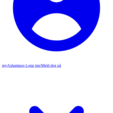
my
Ashampoo
Logg inn
/
Meld deg på