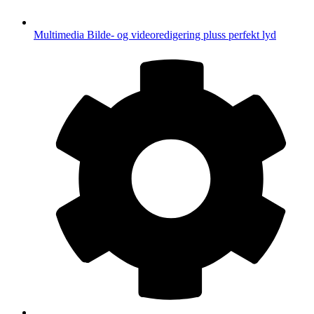
Multimedia
Bilde- og videoredigering pluss perfekt lyd