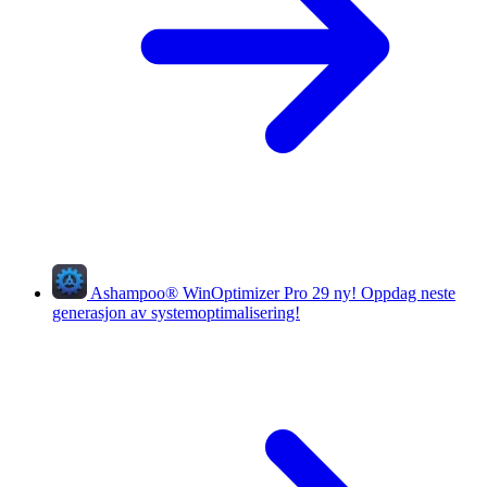
Ashampoo
®
WinOptimizer Pro 29
ny!
Oppdag neste
generasjon av systemoptimalisering!