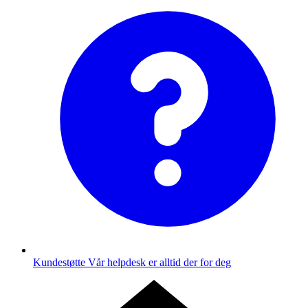
Kundestøtte
Vår helpdesk er alltid der for deg