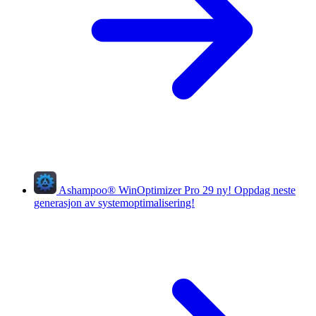
Ashampoo
®
WinOptimizer Pro 29
ny!
Oppdag neste
generasjon av systemoptimalisering!