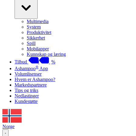
Multimedia
System
Produktivitet
Sikkerhet
Spill
Mobilapper
Kunnskap og læring
Tilbud
%
®
Ashampoo
App
Volumlisenser
Hvem er Ashampoo?
Markedspartnere
Tips og triks
Nedlastinger
Kundestøtte
Norge