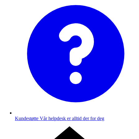
Kundestøtte
Vår helpdesk er alltid der for deg