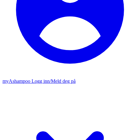
my
Ashampoo
Logg inn
/
Meld deg på