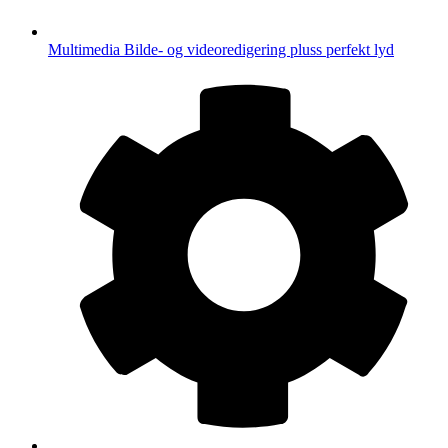
Multimedia
Bilde- og videoredigering pluss perfekt lyd