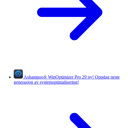
Ashampoo
®
WinOptimizer Pro 29
ny!
Oppdag neste
generasjon av systemoptimalisering!