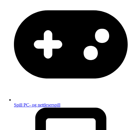
Spill
PC- og nettleserspill