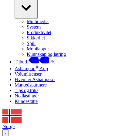
Multimedia
System
Produktivitet
Sikkerhet
Spill
Mobilapper
Kunnskap og læring
Tilbud
%
®
Ashampoo
App
Volumlisenser
Hvem er Ashampoo?
Markedspartnere
Tips og triks
Nedlastinger
Kundestøtte
Norge