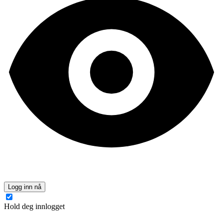
Logg inn nå
Hold deg innlogget