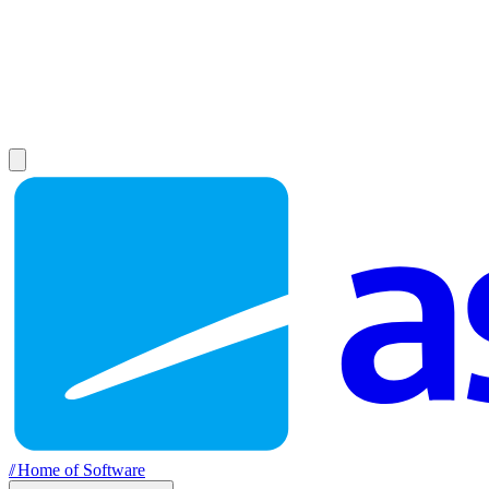
//
Home of Software