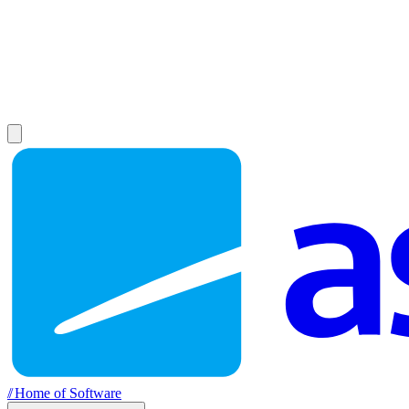
//
Home of Software