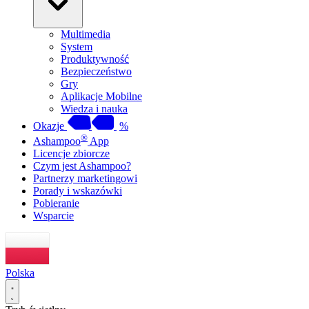
Multimedia
System
Produktywność
Bezpieczeństwo
Gry
Aplikacje Mobilne
Wiedza i nauka
Okazje
%
®
Ashampoo
App
Licencje zbiorcze
Czym jest Ashampoo?
Partnerzy marketingowi
Porady i wskazówki
Pobieranie
Wsparcie
Polska