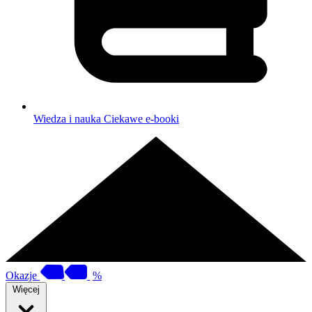
Wiedza i nauka
Ciekawe e-booki
Okazje
%
Więcej