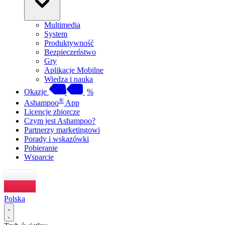
Multimedia
System
Produktywność
Bezpieczeństwo
Gry
Aplikacje Mobilne
Wiedza i nauka
Okazje
%
®
Ashampoo
App
Licencje zbiorcze
Czym jest Ashampoo?
Partnerzy marketingowi
Porady i wskazówki
Pobieranie
Wsparcie
Polska