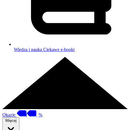
Wiedza i nauka
Ciekawe e-booki
Okazje
%
Więcej