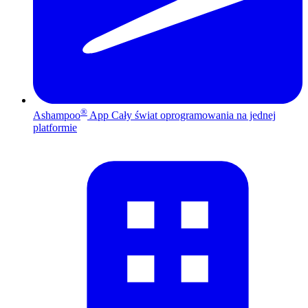
®
Ashampoo
App
Cały świat oprogramowania na jednej
platformie