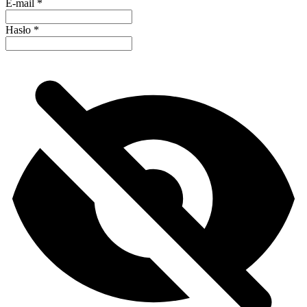
E-mail
*
Hasło
*