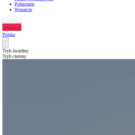
Pobieranie
Wsparcie
Polska
Tryb świetlny
Tryb ciemny