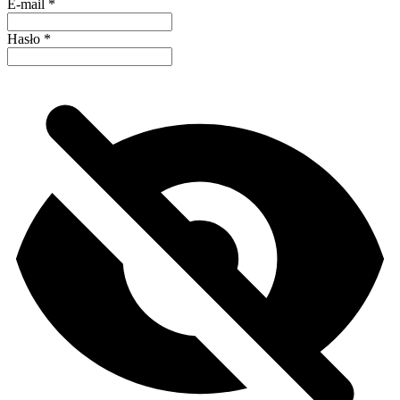
E-mail
*
Hasło
*