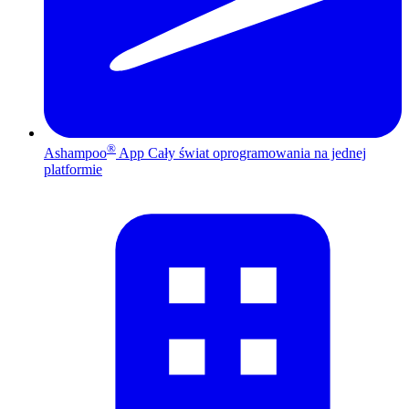
®
Ashampoo
App
Cały świat oprogramowania na jednej
platformie