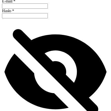
E-mail
*
Hasło
*