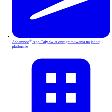
®
Ashampoo
App
Cały świat oprogramowania na jednej
platformie