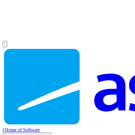
//
Home of Software