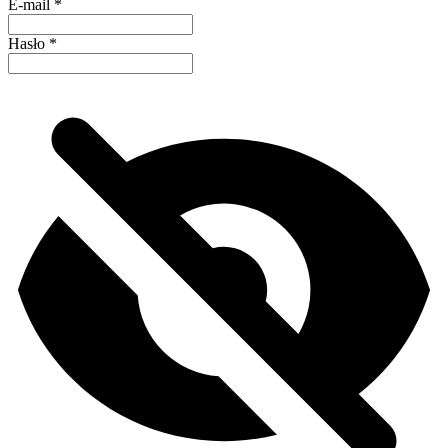
E-mail
*
Hasło
*