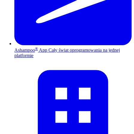
®
Ashampoo
App
Cały świat oprogramowania na jednej
platformie