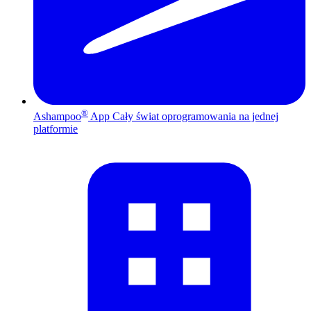
®
Ashampoo
App
Cały świat oprogramowania na jednej
platformie