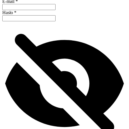
E-mail
*
Hasło
*