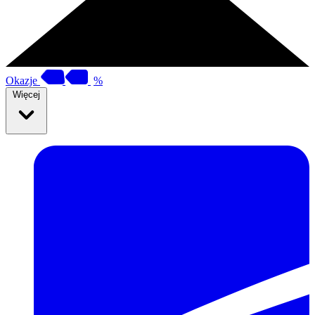
Okazje
%
Więcej