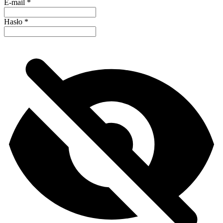
E-mail
*
Hasło
*