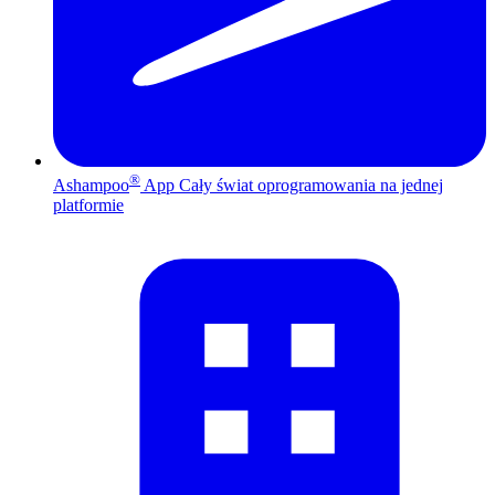
®
Ashampoo
App
Cały świat oprogramowania na jednej
platformie