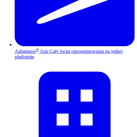
®
Ashampoo
App
Cały świat oprogramowania na jednej
platformie