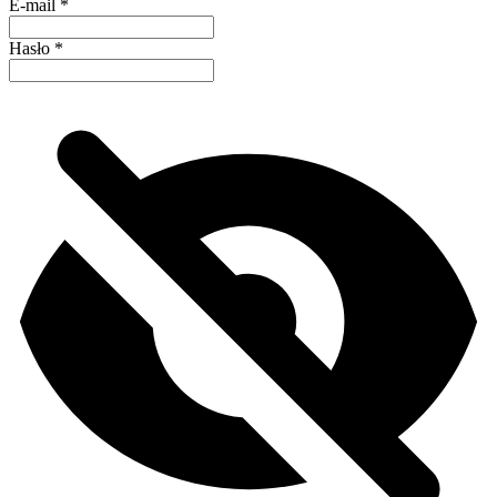
E-mail
*
Hasło
*