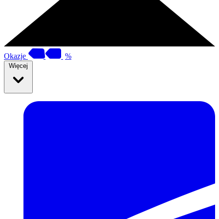
Okazje
%
Więcej