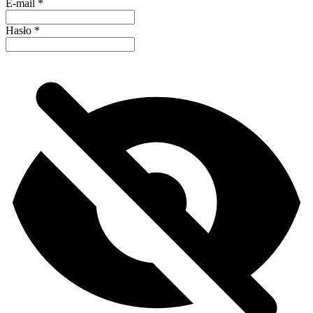
E-mail
*
Hasło
*