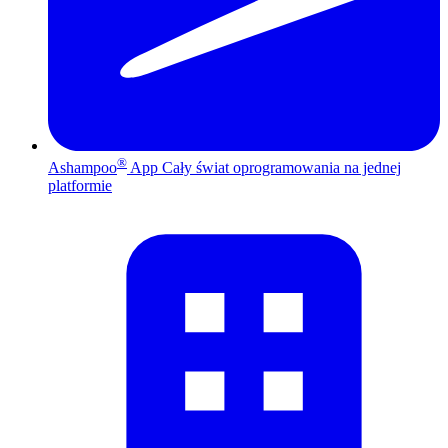
®
Ashampoo
App
Cały świat oprogramowania na jednej
platformie