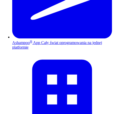
®
Ashampoo
App
Cały świat oprogramowania na jednej
platformie