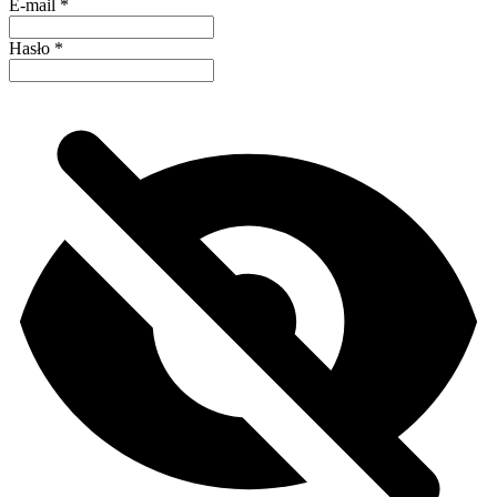
E-mail
*
Hasło
*