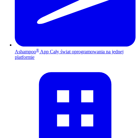
®
Ashampoo
App
Cały świat oprogramowania na jednej
platformie