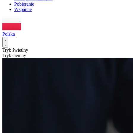
Pobieranie
Wsparcie
Polska
Tryb świetlny
Tryb ciemny