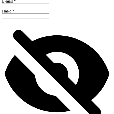
E-mail
*
Hasło
*