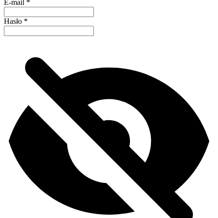
E-mail
*
Hasło
*