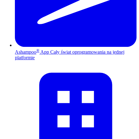
®
Ashampoo
App
Cały świat oprogramowania na jednej
platformie