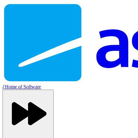
//
Home of Software