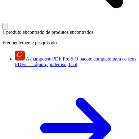
1 produto encontrado
de produtos encontrados
Frequentemente pesquisado
Ashampoo
®
PDF Pro 5
O pacote completo para os seus
PDFs — rápido, poderoso, fácil