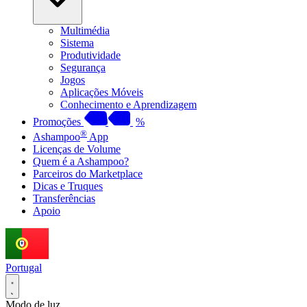
Multimédia
Sistema
Produtividade
Segurança
Jogos
Aplicações Móveis
Conhecimento e Aprendizagem
Promoções
%
®
Ashampoo
App
Licenças de Volume
Quem é a Ashampoo?
Parceiros do Marketplace
Dicas e Truques
Transferências
Apoio
Portugal
Modo de luz