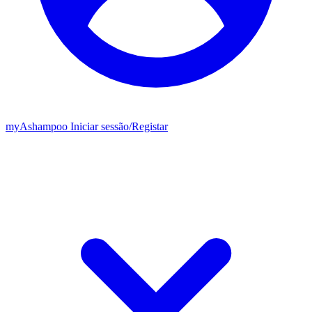
my
Ashampoo
Iniciar sessão
/
Registar