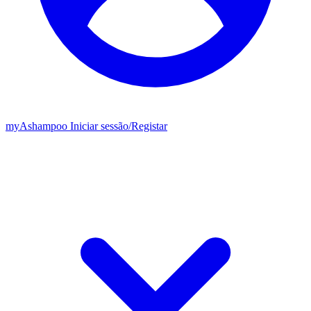
my
Ashampoo
Iniciar sessão
/
Registar