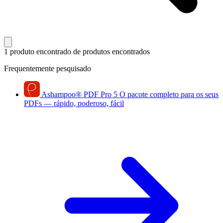
1 produto encontrado
de produtos encontrados
Frequentemente pesquisado
Ashampoo
®
PDF Pro 5
O pacote completo para os seus
PDFs — rápido, poderoso, fácil