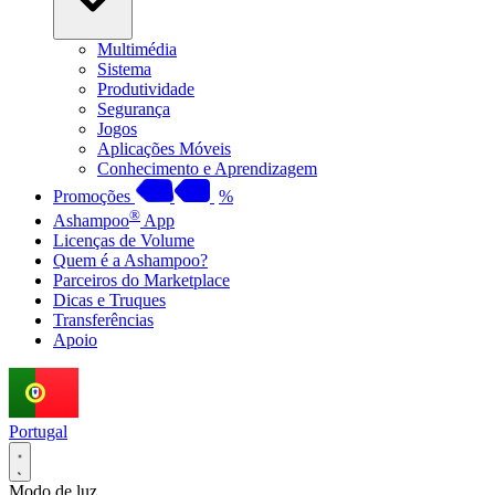
Multimédia
Sistema
Produtividade
Segurança
Jogos
Aplicações Móveis
Conhecimento e Aprendizagem
Promoções
%
®
Ashampoo
App
Licenças de Volume
Quem é a Ashampoo?
Parceiros do Marketplace
Dicas e Truques
Transferências
Apoio
Portugal
Modo de luz