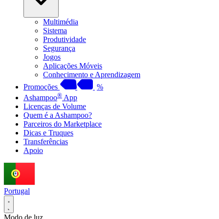
Multimédia
Sistema
Produtividade
Segurança
Jogos
Aplicações Móveis
Conhecimento e Aprendizagem
Promoções
%
®
Ashampoo
App
Licenças de Volume
Quem é a Ashampoo?
Parceiros do Marketplace
Dicas e Truques
Transferências
Apoio
Portugal
Modo de luz