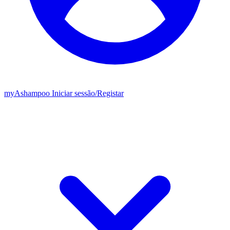
my
Ashampoo
Iniciar sessão
/
Registar