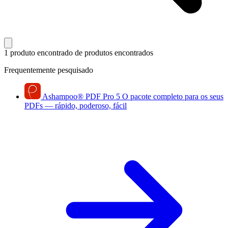
1 produto encontrado
de produtos encontrados
Frequentemente pesquisado
Ashampoo
®
PDF Pro 5
O pacote completo para os seus
PDFs — rápido, poderoso, fácil