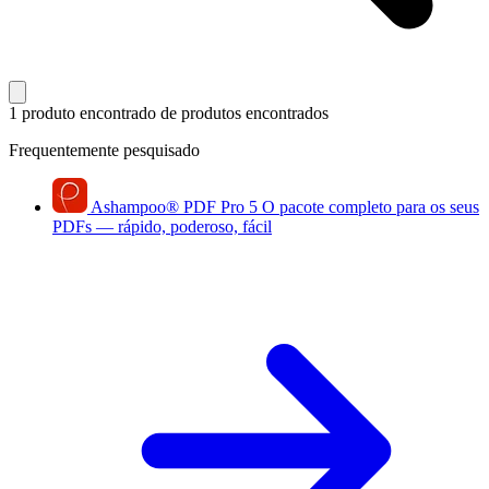
1 produto encontrado
de produtos encontrados
Frequentemente pesquisado
Ashampoo
®
PDF Pro 5
O pacote completo para os seus
PDFs — rápido, poderoso, fácil