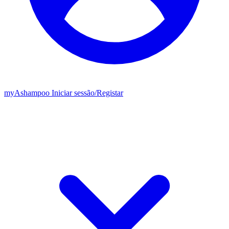
my
Ashampoo
Iniciar sessão
/
Registar