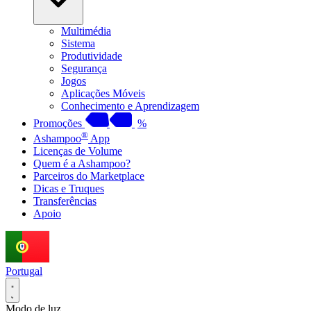
Multimédia
Sistema
Produtividade
Segurança
Jogos
Aplicações Móveis
Conhecimento e Aprendizagem
Promoções
%
®
Ashampoo
App
Licenças de Volume
Quem é a Ashampoo?
Parceiros do Marketplace
Dicas e Truques
Transferências
Apoio
Portugal
Modo de luz