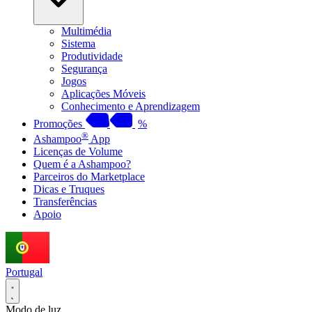
Multimédia
Sistema
Produtividade
Segurança
Jogos
Aplicações Móveis
Conhecimento e Aprendizagem
Promoções
%
®
Ashampoo
App
Licenças de Volume
Quem é a Ashampoo?
Parceiros do Marketplace
Dicas e Truques
Transferências
Apoio
Portugal
Modo de luz