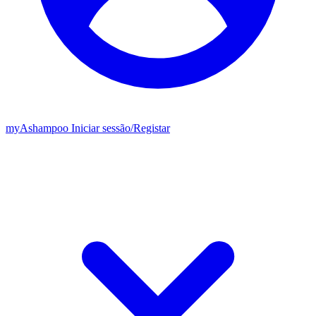
my
Ashampoo
Iniciar sessão
/
Registar