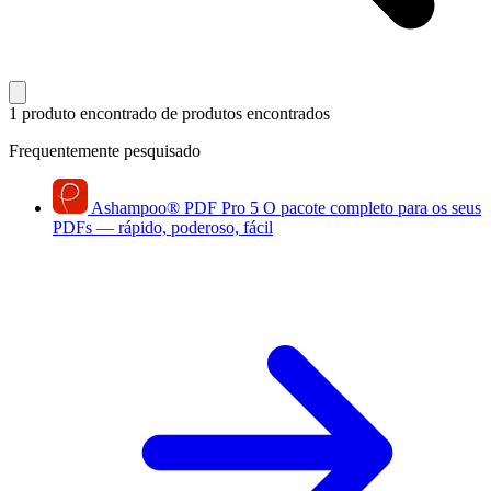
1 produto encontrado
de produtos encontrados
Frequentemente pesquisado
Ashampoo
®
PDF Pro 5
O pacote completo para os seus
PDFs — rápido, poderoso, fácil