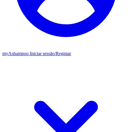
my
Ashampoo
Iniciar sessão
/
Registar