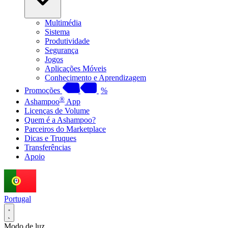
Multimédia
Sistema
Produtividade
Segurança
Jogos
Aplicações Móveis
Conhecimento e Aprendizagem
Promoções
%
®
Ashampoo
App
Licenças de Volume
Quem é a Ashampoo?
Parceiros do Marketplace
Dicas e Truques
Transferências
Apoio
Portugal
Modo de luz