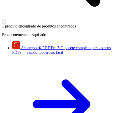
1 produto encontrado
de produtos encontrados
Frequentemente pesquisado
Ashampoo
®
PDF Pro 5
O pacote completo para os seus
PDFs — rápido, poderoso, fácil