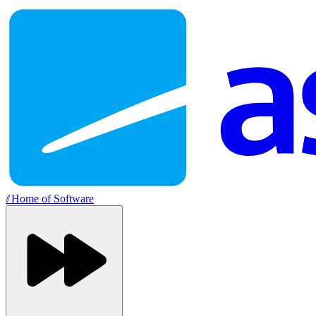
//
Home of Software