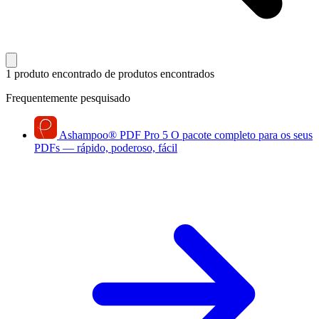
1 produto encontrado
de produtos encontrados
Frequentemente pesquisado
Ashampoo
®
PDF Pro 5
O pacote completo para os seus
PDFs — rápido, poderoso, fácil