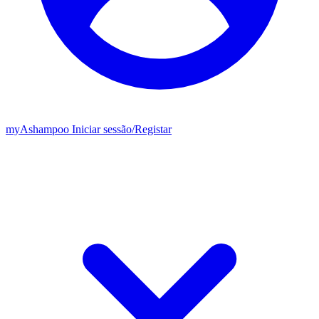
my
Ashampoo
Iniciar sessão
/
Registar