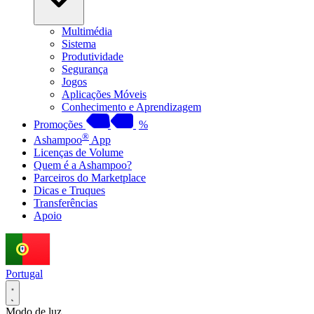
Multimédia
Sistema
Produtividade
Segurança
Jogos
Aplicações Móveis
Conhecimento e Aprendizagem
Promoções
%
®
Ashampoo
App
Licenças de Volume
Quem é a Ashampoo?
Parceiros do Marketplace
Dicas e Truques
Transferências
Apoio
Portugal
Modo de luz