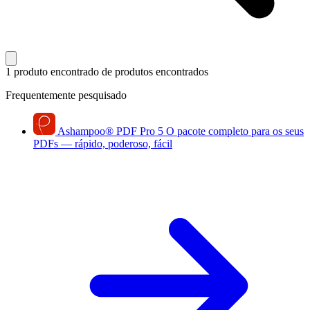
1 produto encontrado
de produtos encontrados
Frequentemente pesquisado
Ashampoo
®
PDF Pro 5
O pacote completo para os seus
PDFs — rápido, poderoso, fácil