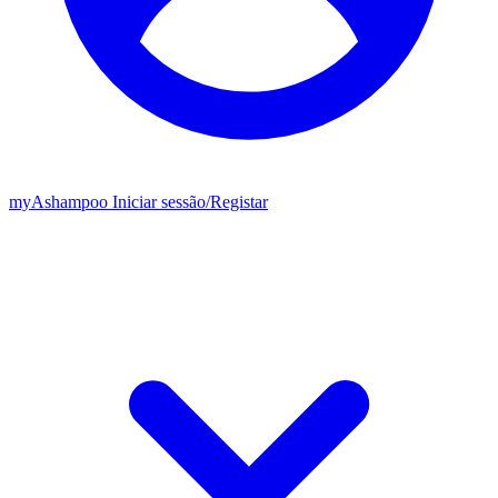
my
Ashampoo
Iniciar sessão
/
Registar