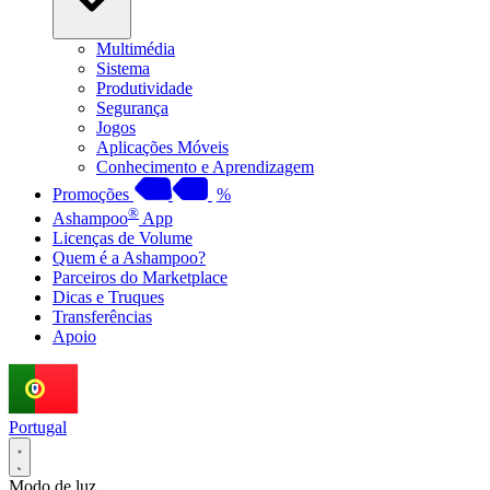
Multimédia
Sistema
Produtividade
Segurança
Jogos
Aplicações Móveis
Conhecimento e Aprendizagem
Promoções
%
®
Ashampoo
App
Licenças de Volume
Quem é a Ashampoo?
Parceiros do Marketplace
Dicas e Truques
Transferências
Apoio
Portugal
Modo de luz