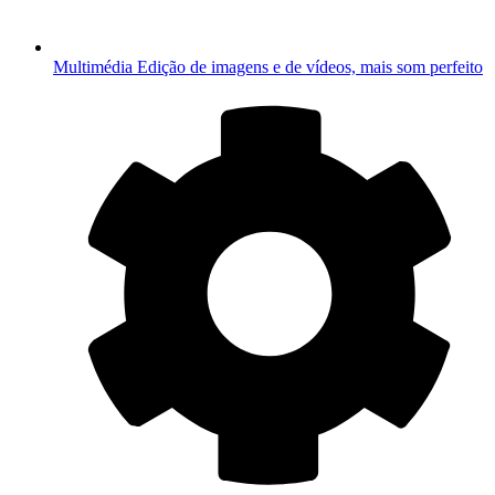
Multimédia
Edição de imagens e de vídeos, mais som perfeito