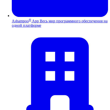
®
Ashampoo
App
Весь мир программного обеспечения на
одной платформе