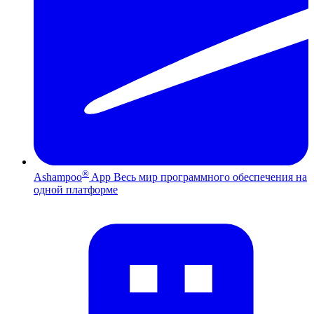
®
Ashampoo
App
Весь мир программного обеспечения на
одной платформе