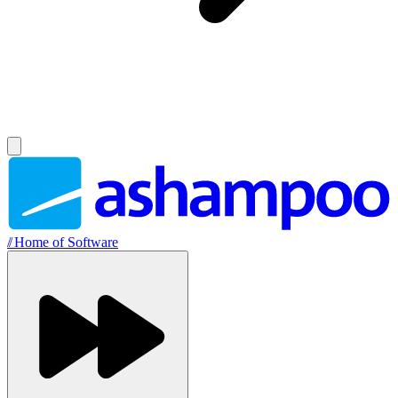
//
Home of Software